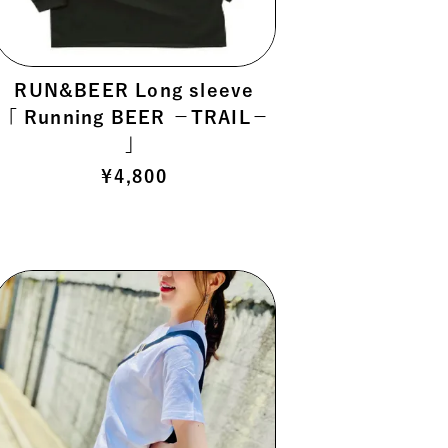
RUN&BEER Long sleeve
「 Running BEER －TRAIL－
」
¥
4,800