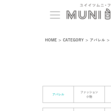
HOME
CATEGORY
アパレル
>
 >
NS >
ファッション
アパレル
小物
>