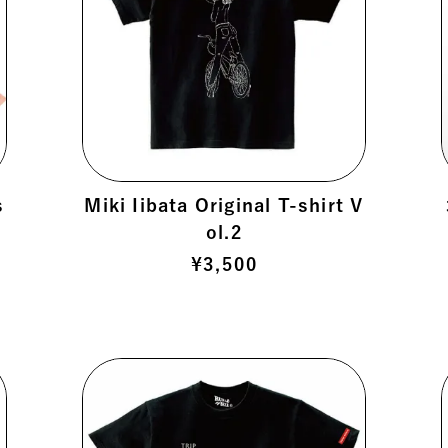
s
Miki Iibata Original T-shirt V
ol.2
¥
3,500