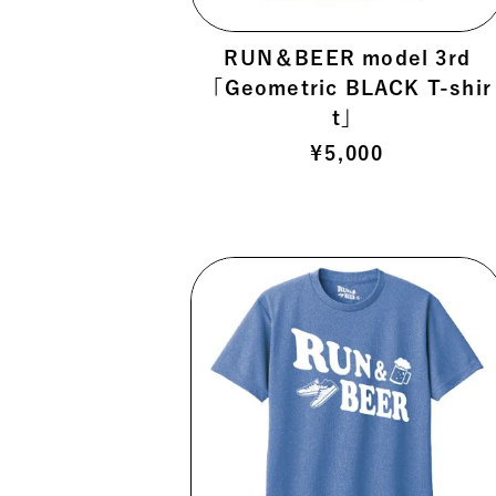
RUN＆BEER model 3rd
「Geometric BLACK T-shir
t」
¥
5,000