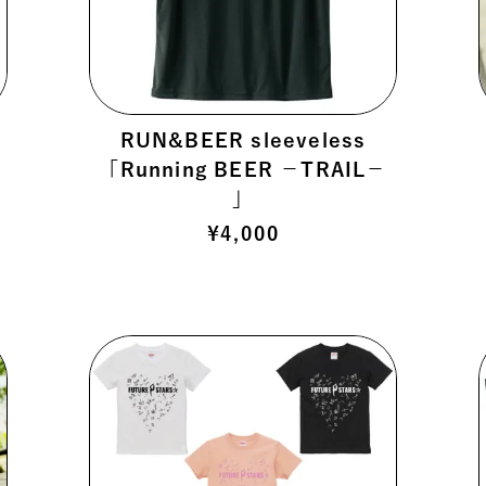
RUN&BEER sleeveless
「Running BEER －TRAIL－
」
¥
4,000