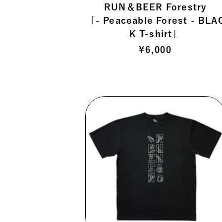
RUN＆BEER Forestry
「- Peaceable Forest - BLA
K T-shirt」
¥
6,000