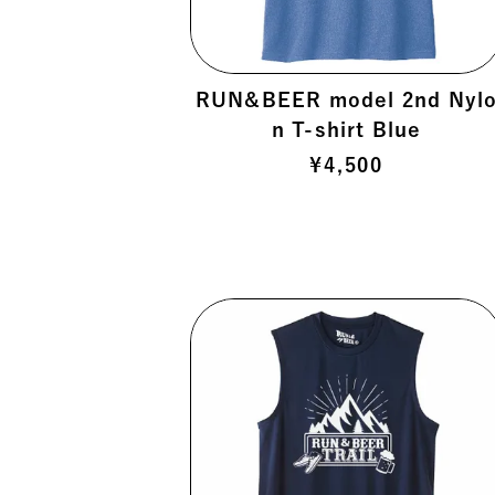
RUN&BEER model 2nd Nyl
n T-shirt Blue
¥
4,500