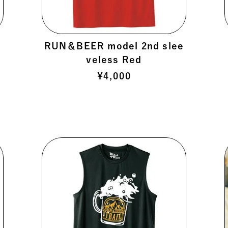
o
RUN＆BEER model 2nd slee
veless Red
¥
4,000