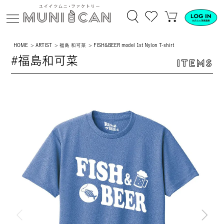
HOME
ARTIST
福島 和可菜
FISH&BEER model 1st Nylon T-shirt
#福島和可菜
ITEMS