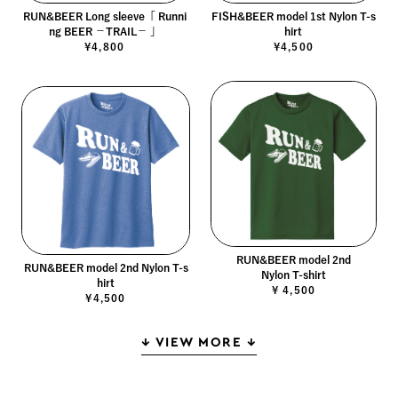
RUN&BEER Long sleeve「 Runni
FISH&BEER model 1st Nylon T-s
ng BEER －TRAIL－ 」
hirt
¥4,800
¥4,500
RUN&BEER model 2nd
RUN&BEER model 2nd Nylon T-s
Nylon T-shirt
hirt
¥ 4,500
¥4,500
↓ VIEW MORE ↓