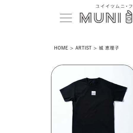
HOME
ARTIST
城 恵理子
>
 >
NS >
>