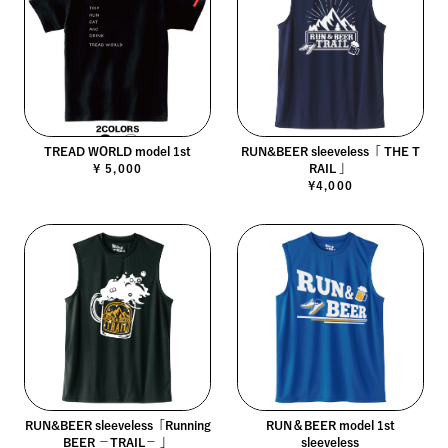
TREAD WORLD model 1st
RUN&BEER sleeveless「 THE T
¥ 5,000
RAIL 」
¥4,000
RUN&BEER sleeveless「Running
RUN＆BEER model 1st
BEER －TRAIL－ 」
sleeveless