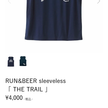
RUN&BEER sleeveless
「 THE TRAIL 」
¥
4,000
税込