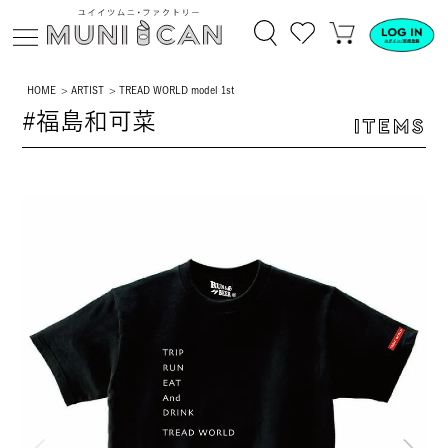
HOME
ARTIST
TREAD WORLD model 1st
#福島和可菜
ITEMS