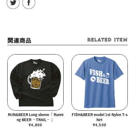
RELATED ITEM
関連商品
RUN&BEER Long sleeve「 Runni
FISH&BEER model 1st Nylon T-s
ng BEER －TRAIL－ 」
hirt
¥4,800
¥4,500