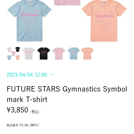
2023/04/04 12:00
〜
FUTURE STARS Gymnastics Symbol
mark T-shirt
¥
3,850
税込
商品番号
FS_tee_388717