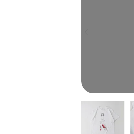
 >
 >
>