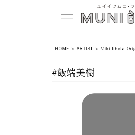
HOME
ARTIST
Miki Iibata Orig
>
#飯端美樹
 >
NS >
>