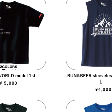
ORLD model 1st
RUN&BEER sleevele
L 」
¥ 5,000
¥4,000