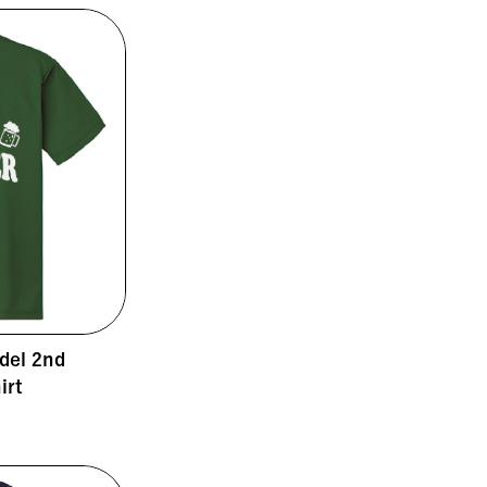
el 2nd
irt
0