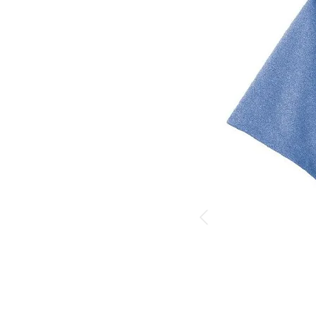
 >
 >
>