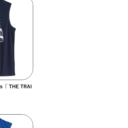
ss「 THE TRAI