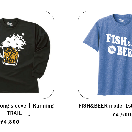
ng sleeve「 Running
FISH&BEER model 1st 
R －TRAIL－ 」
¥4,500
¥4,800