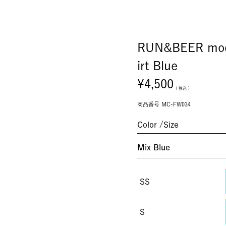
RUN&BEER mode
irt Blue
¥
4,500
税込
商品番号
MC-FW034
Color
Size
Mix Blue
SS
S