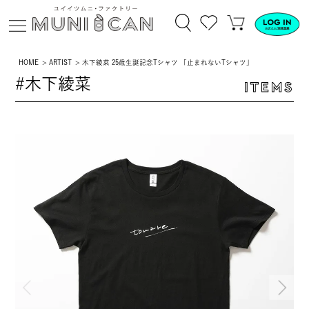
HOME
ARTIST
木下綾菜 25歳生誕記念Tシャツ 「止まれないTシャツ」
#木下綾菜
ITEMS