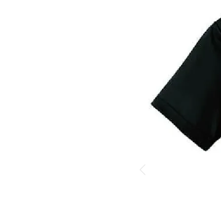
 >
 >
>