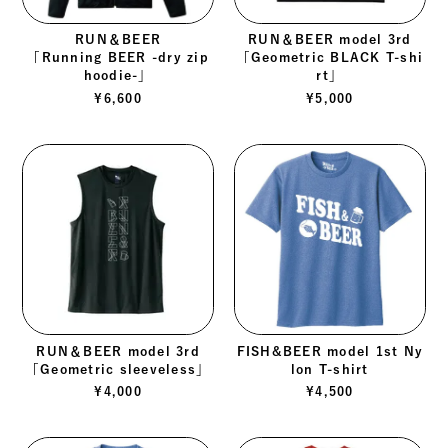
RUN＆BEER
RUN＆BEER model 3rd
「Running BEER -dry zip
「Geometric BLACK T-shi
hoodie-」
rt」
¥
6,600
¥
5,000
RUN＆BEER model 3rd
FISH&BEER model 1st Ny
「Geometric sleeveless」
lon T-shirt
¥
4,000
¥
4,500