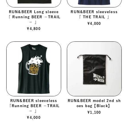
RUN&BEER Long sleeve
RUN&BEER sleeveless
「 Running BEER －TRAIL
「 THE TRAIL 」
－ 」
¥
4,000
¥
4,800
RUN&BEER sleeveless
RUN&BEER model 2nd sh
「Running BEER －TRAIL
oes bag【Black】
－ 」
¥
1,100
¥
4,000