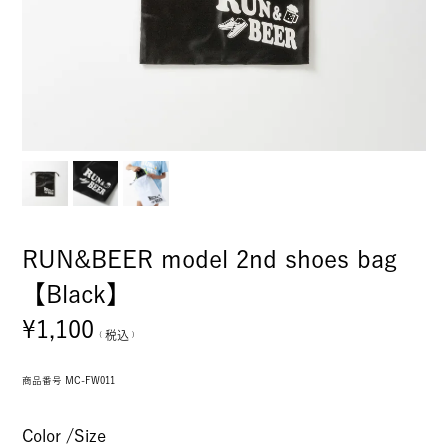
RUN&BEER model 2nd shoes bag
【Black】
¥
1,100
税込
商品番号
MC-FW011
Color
Size