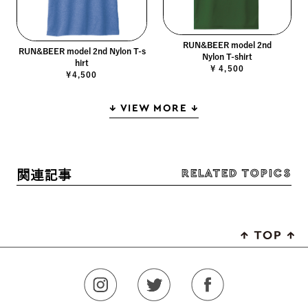
RUN&BEER model 2nd
RUN&BEER model 2nd Nylon T-s
Nylon T-shirt
hirt
¥ 4,500
¥4,500
↓ VIEW MORE ↓
RELATED TOPICS
関連記事