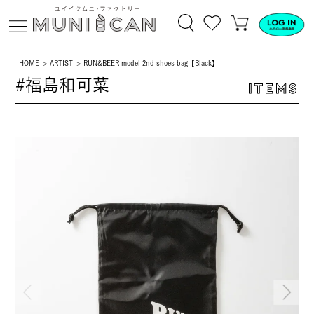
HOME
ARTIST
RUN&BEER model 2nd shoes bag【Black】
#福島和可菜
ITEMS