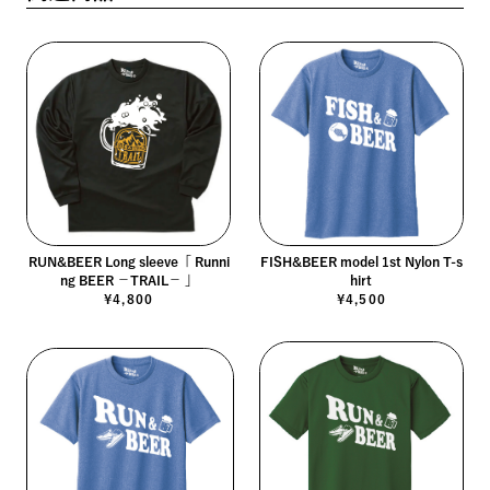
RUN&BEER Long sleeve「 Runni
FISH&BEER model 1st Nylon T-s
ng BEER －TRAIL－ 」
hirt
¥4,800
¥4,500