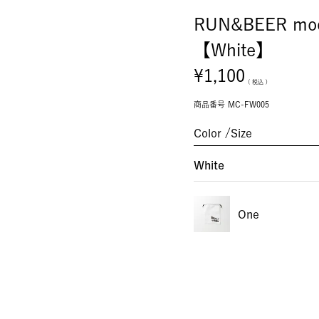
RUN&BEER mode
【White】
¥
1,100
税込
商品番号
MC-FW005
Color
Size
White
One