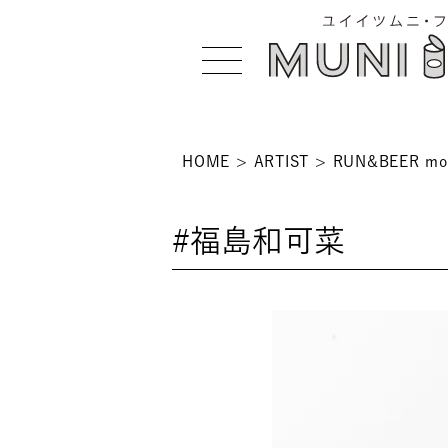
HOME
ARTIST
RUN&BEER mod
>
#福島和可菜
 >
NS >
>