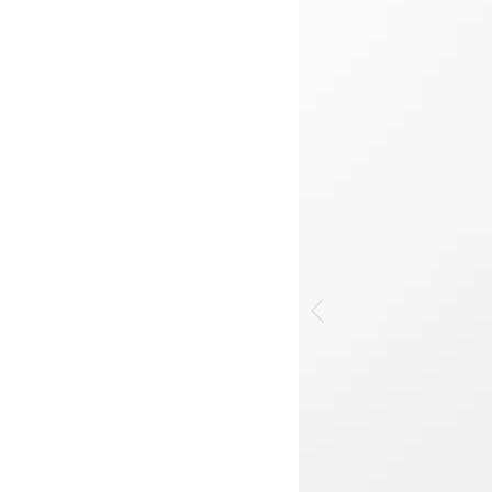
 >
 >
>