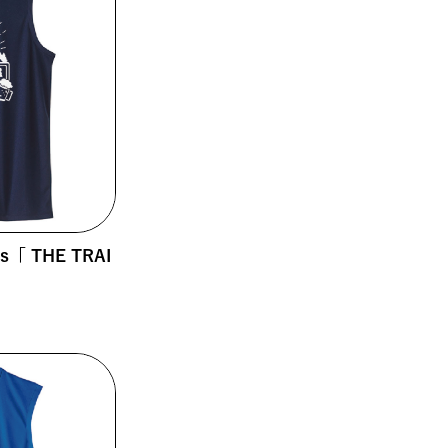
ss「 THE TRAI