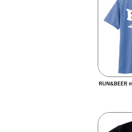
RUN&BEER mo