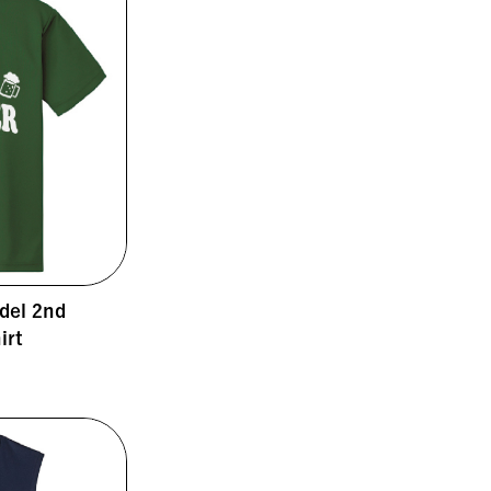
el 2nd
irt
0