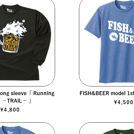
ng sleeve「 Running
FISH&BEER model 1st 
R －TRAIL－ 」
¥4,500
¥4,800