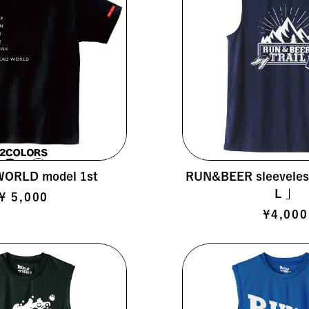
ORLD model 1st
RUN&BEER sleevele
L 」
¥ 5,000
¥4,000