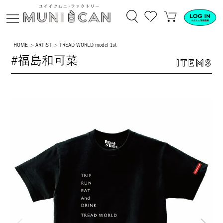
HOME
ARTIST
TREAD WORLD model 1st
#福島和可菜
ITEMS