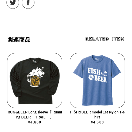
RELATED ITEM
関連商品
RUN&BEER Long sleeve「 Runni
FISH&BEER model 1st Nylon T-s
ng BEER －TRAIL－ 」
hirt
¥4,800
¥4,500