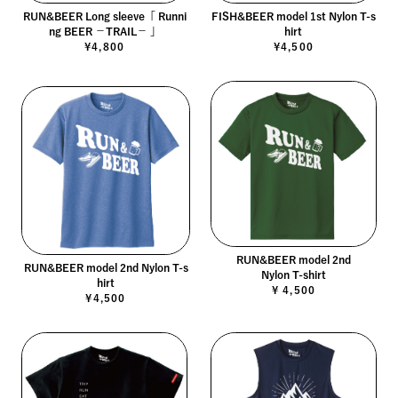
RUN&BEER Long sleeve「 Runni
FISH&BEER model 1st Nylon T-s
ng BEER －TRAIL－ 」
hirt
¥4,800
¥4,500
RUN&BEER model 2nd
RUN&BEER model 2nd Nylon T-s
Nylon T-shirt
hirt
¥ 4,500
¥4,500