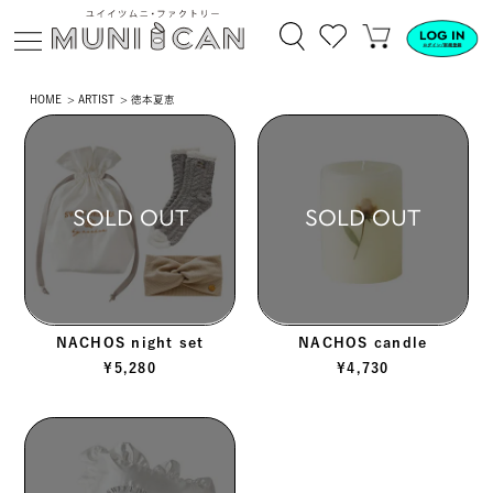
HOME
ARTIST
徳本夏恵
SOLD OUT
SOLD OUT
NACHOS night set
NACHOS candle
¥
5,280
¥
4,730