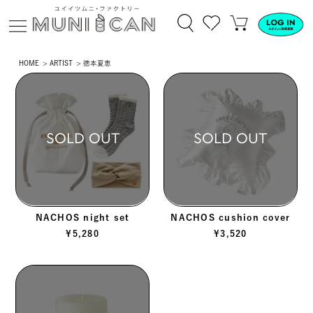
HOME
ARTIST
徳本夏恵
SOLD OUT
SOLD OUT
NACHOS night set
NACHOS cushion cover
¥
5,280
¥
3,520