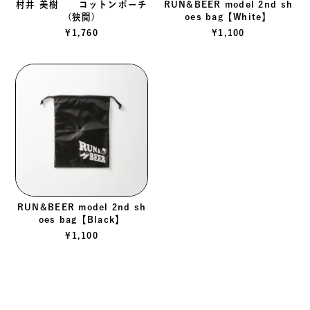
村井 美樹 コットンポーチ
RUN&BEER model 2nd sh
(狭間)
oes bag【White】
¥
1,760
¥
1,100
RUN&BEER model 2nd sh
oes bag【Black】
¥
1,100