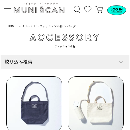
HOME
CATEGORY
ファッション小物
バッグ
ACCESSORY
ファッション小物
絞り込み検索
ファッション
バッグ
キャップ
靴下
アパレル
生活雑貨
小物
その他雑貨
ペットグッズ
CD