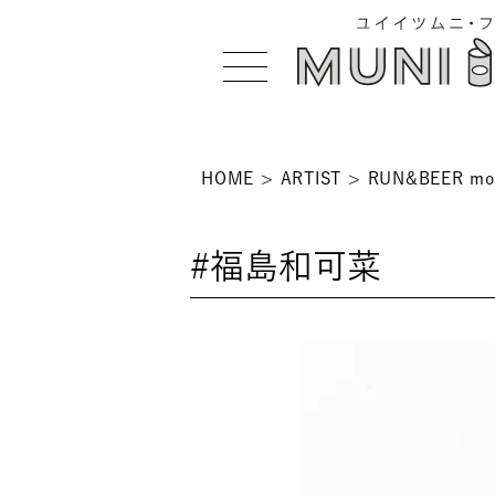
HOME
ARTIST
RUN&BEER mod
>
#福島和可菜
 >
NS >
>