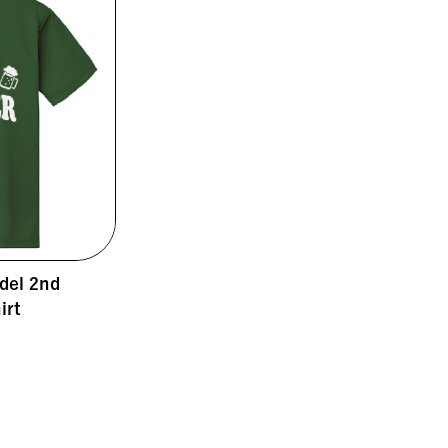
el 2nd
irt
0