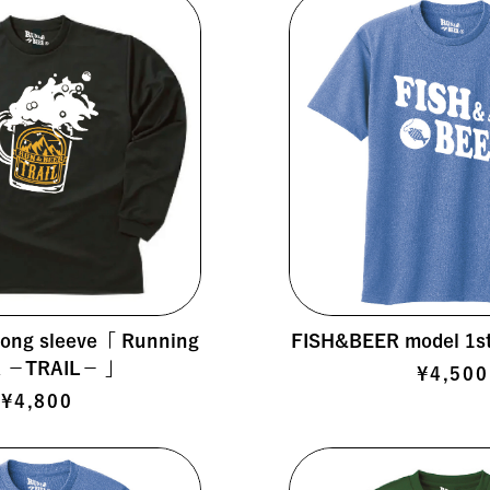
ng sleeve「 Running
FISH&BEER model 1st 
R －TRAIL－ 」
¥4,500
¥4,800