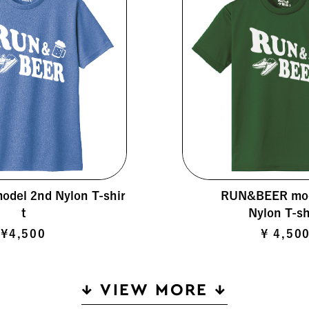
del 2nd Nylon T-shir
RUN&BEER mod
t
Nylon T-sh
¥4,500
¥ 4,50
↓ VIEW MORE ↓