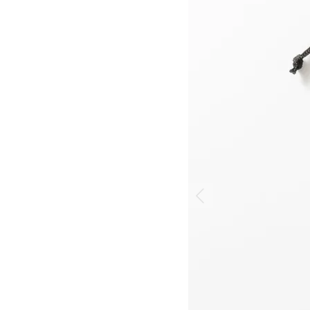
 >
 >
>