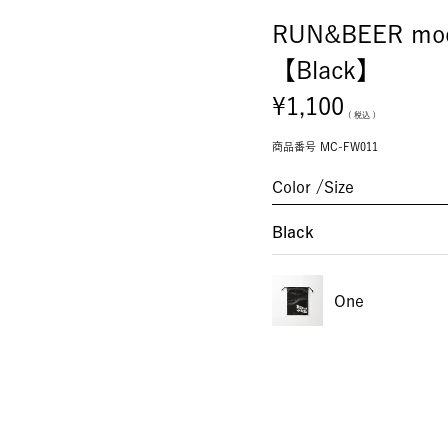
RUN&BEER mode
【Black】
¥
1,100
税込
商品番号
MC-FW011
Color
Size
Black
One