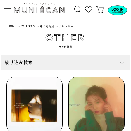
HOME
CATEGORY
その他雑貨
カレンダー
OTHER
その他雑貨
絞り込み検索
スマートフォン
ステーショナリー
ファッション
アパレル
キーホルダー
生活雑貨
関連
グッズ
小物
その他雑貨
カレンダー
ペットグッズ
CD