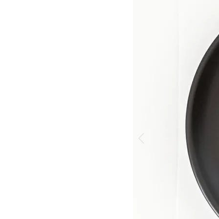
 >
 >
>