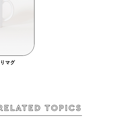
りマグ
0
RELATED TOPICS