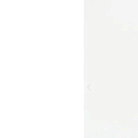
 >
 >
>