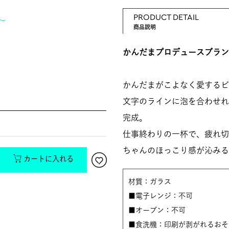
PRODUCT DETAIL
〜
商品説明
かんだまプロデュースブラン
かんだまがこよなく愛するビ
文字のラインに泡を合わせれ
完成。
仕事終わりの一杯で、疲れ切
ちゃんのほっこり感が沁みる
カートに入れる
材質：ガラス
■電子レンジ：不可
■オーブン：不可
■食洗機：印刷が剥がれるおそ