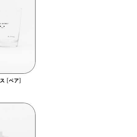
 [ペア]
0