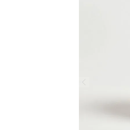
 >
 >
>