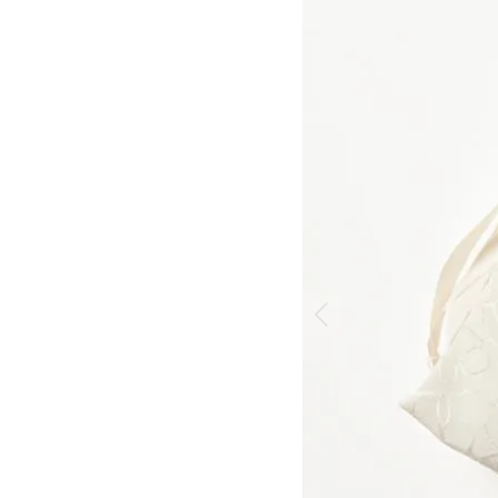
 >
 >
>