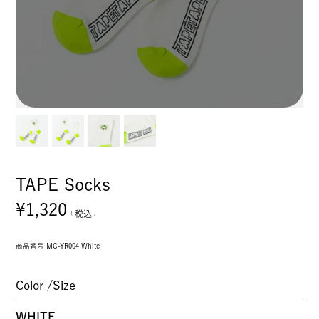
TAPE Socks
¥
1,320
税込
商品番号
MC-YR004 White
Color
Size
WHITE