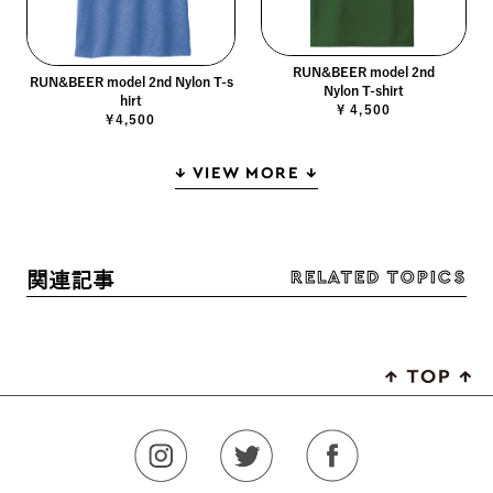
RUN&BEER model 2nd
RUN&BEER model 2nd Nylon T-s
Nylon T-shirt
hirt
¥ 4,500
¥4,500
↓ VIEW MORE ↓
RELATED TOPICS
関連記事