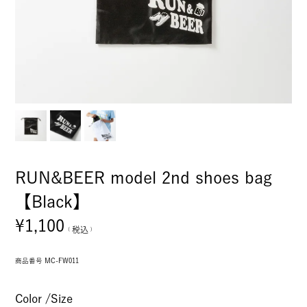
RUN&BEER model 2nd shoes bag
【Black】
¥
1,100
税込
商品番号
MC-FW011
Color
Size