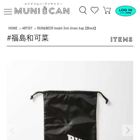
HOME
ARTIST
RUN&BEER model 2nd shoes bag【Black】
#福島和可菜
ITEMS