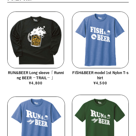
RUN&BEER Long sleeve「 Runni
FISH&BEER model 1st Nylon T-s
ng BEER －TRAIL－ 」
hirt
¥4,800
¥4,500