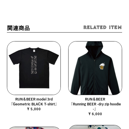
RELATED ITEM
関連商品
RUN＆BEER model 3rd
RUN＆BEER
「Geometric BLACK T-shirt」
「Running BEER -dry zip hoodie
￥5,000
-」
￥6,000