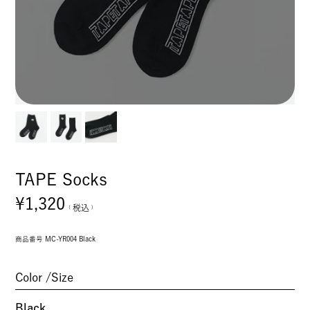
TAPE Socks
¥
1,320
税込
商品番号
MC-YR004 Black
Color
Size
Black