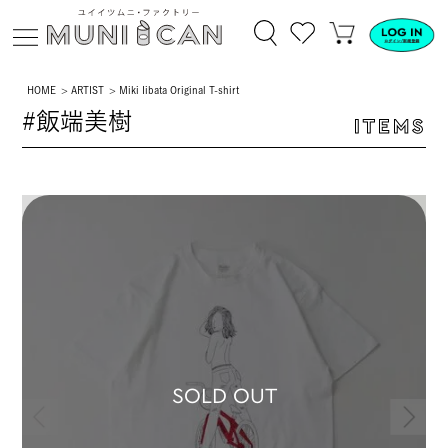
HOME
ARTIST
Miki Iibata Original T-shirt
#飯端美樹
ITEMS
SOLD OUT