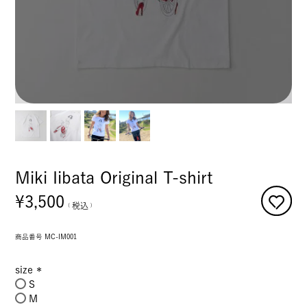
Miki Iibata Original T-shirt
¥
3,500
税込
商品番号
MC-IM001
size
S
(必
M
須)