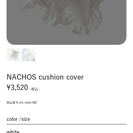
NACHOS cushion cover
¥
3,520
税込
商品番号
bis-room-002
color
size
white