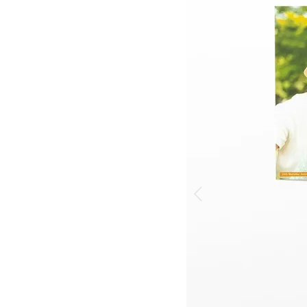
 >
 >
>