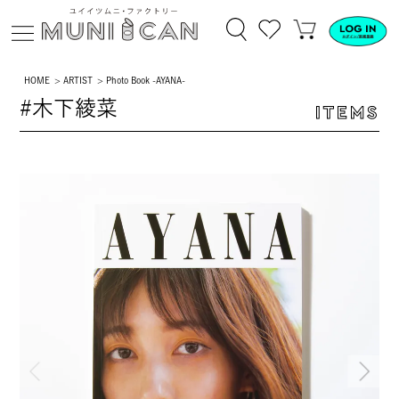
HOME
ARTIST
Photo Book -AYANA-
#木下綾菜
ITEMS