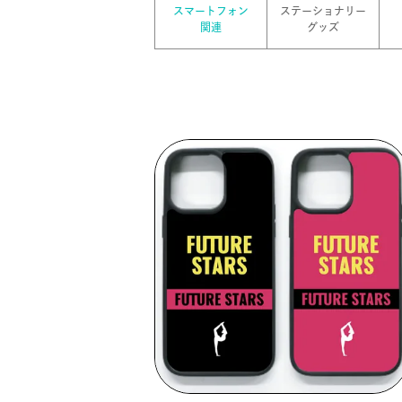
スマートフォン
ステーショナリー
関連
グッズ
 >
 >
>