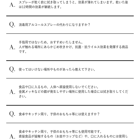
スプレーが乾く前に拭き取ってしまうと、効果が薄れてしまいます。乾いた後
は12時間の効果が継続します。
消毒用アルコールスプレーの代わりになりますか？
手指用ではないため、おすすめいたしません。
人が触れる場所にあらかじめ吹きかけ、抗菌・抗ウイルス効果を発揮する商品
です。
使ってはいけない場所やものがあったら教えて下さい。
食品や口に入るもの、人体へ直接使用しないでください。
金属メッキなどの錆が発生しやすい場所に使用した場合には拭き取りしてくだ
さい。
食卓やキッチン周り、子供のおもちゃ等には使えますか？
食卓やキッチン周り、子供のおもちゃ等にも使用可能です。
直接食品が接触するもの（お皿やコップなど）や、口に入れるものには使用し