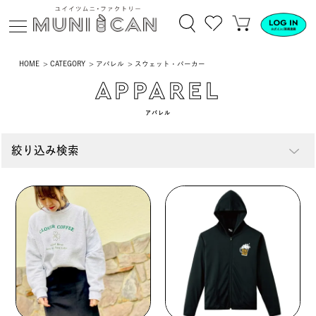
HOME
CATEGORY
アパレル
スウェット・パーカー
APPAREL
アパレル
絞り込み検索
ファッション
Tシャツ
シャツ
ジャケット
アパレル
生活雑貨
小物
スウェット
パンツ
スカート
その他雑貨
ペットグッズ
CD
・パーカー